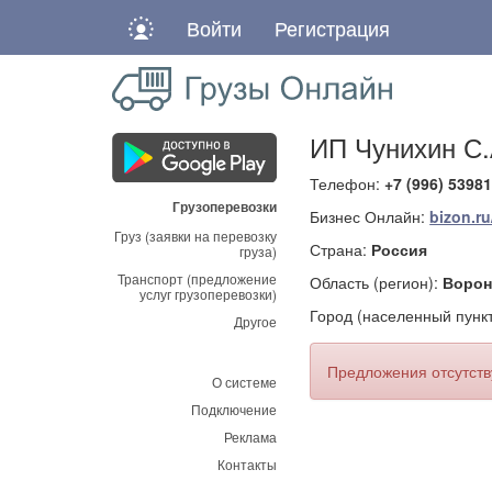
Войти
Регистрация
ИП Чунихин С.
Телефон:
+7 (996) 5398
Грузоперевозки
Бизнес Онлайн:
bizon.r
Груз (заявки на перевозку
Страна:
Россия
груза)
Транспорт (предложение
Область (регион):
Ворон
услуг грузоперевозки)
Город (населенный пункт
Другое
Предложения отсутст
О системе
Подключение
Реклама
Контакты