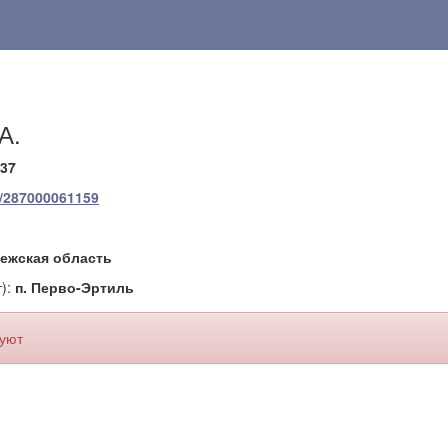
А.
137
u/287000061159
ежская область
):
п. Перво-Эртиль
вуют